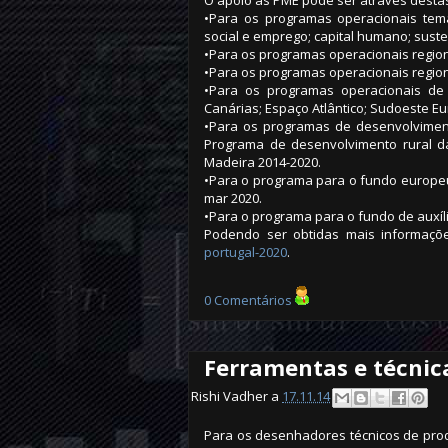
O apoio às PME pode ser através desta
•Para os programas operacionais temát
social e emprego; capital humano; suste
•Para os programas operacionais regionai
•Para os programas operacionais regio
•Para os programas operacionais de c
Canárias; Espaço Atlântico; Sudoeste E
•Para os programas de desenvolviment
Programa de desenvolvimento rural d
Madeira 2014-2020.
•Para o programa para o fundo europe
mar 2020.
•Para o programa para o fundo de auxí
Podendo ser obtidas mais informaç
portugal-2020
.
0 Comentários
Ferramentas e técnic
Rishi Vadher a
17.11.14
Para os desenhadores técnicos de prod