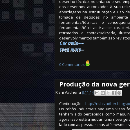
desenho técnico, no entanto o seu emp
dos desenhos autorizados à sua utili
abordagens na estruturação e uso de 
tomada de decisões no ambiente d
ferramentas/técnicas e conseque
ferramentas/técnicas é assim caracter
retratados e contextualizada, ilus
desenvolvimentos também são revistos
0 Comentários
Produção da nova ger
Rishi Vadher a
8.11.14
Continuação –
http://rishivadher.blog
Os robôs industriais são uma visão f
tenham sido percebidos como máquin
agora isso está a mudar, uma nova gera
lado com as pessoas mas até mesmo tr