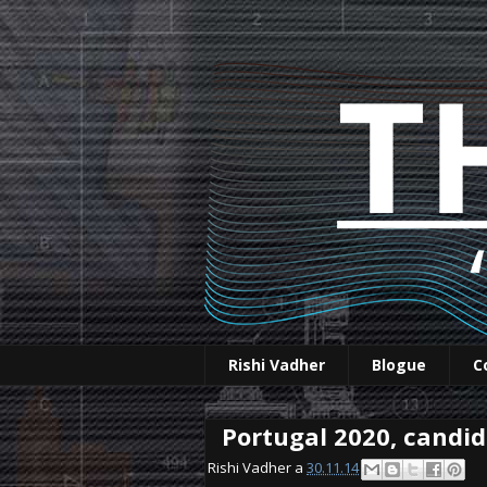
Rishi Vadher
Blogue
C
Portugal 2020, candi
Rishi Vadher a
30.11.14