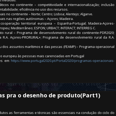
s medidas:
icos no continente – competitividade e internacionalização; inclusão
ntabilidade; eficiência no uso dos recursos.
s no continente – Norte; Centro; Lisboa; Alentejo; Algarve.
nais nas regiões autónomas – Açores; Madeira.
ooperação territorial europeia – Espanha-Portugal; Madeira-Açores-
uropeu; Mediterrâneo; ESPON; URBACT; INTERACT; INTERREG C.
o rural – Programa de desenvolvimento rural do continente-PDR2020;
a R.A. Açores-PRORURAL+; Programa de desenvolvimento rural da R.A.
u dos assuntos marítimos e das pescas (FEAMP) – Programa operacional
lio europeu às pessoas mais carenciadas em Portugal
ões em
https://www.portugal2020.pt/Portal2020/programas-operacionais-
as pra o desenho de produto(Part1)
utos as ferramentas e técnicas são essenciais na condução do ciclo do