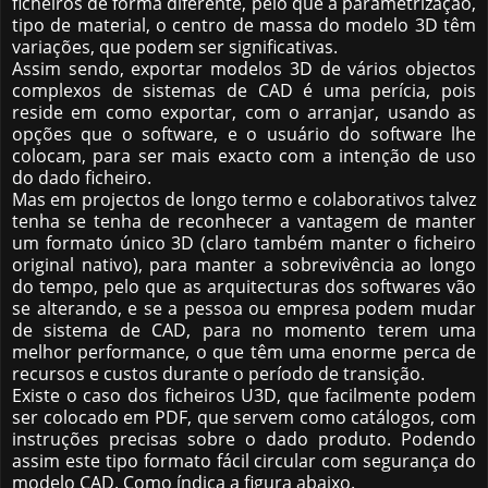
ficheiros de forma diferente, pelo que a parametrização,
tipo de material, o centro de massa do modelo 3D têm
variações, que podem ser significativas.
Assim sendo, exportar modelos 3D de vários objectos
complexos de sistemas de CAD é uma perícia, pois
reside em como exportar, com o arranjar, usando as
opções que o software, e o usuário do software lhe
colocam, para ser mais exacto com a intenção de uso
do dado ficheiro.
Mas em projectos de longo termo e colaborativos talvez
tenha se tenha de reconhecer a vantagem de manter
um formato único 3D (claro também manter o ficheiro
original nativo), para manter a sobrevivência ao longo
do tempo, pelo que as arquitecturas dos softwares vão
se alterando, e se a pessoa ou empresa podem mudar
de sistema de CAD, para no momento terem uma
melhor performance, o que têm uma enorme perca de
recursos e custos durante o período de transição.
Existe o caso dos ficheiros U3D, que facilmente podem
ser colocado em PDF, que servem como catálogos, com
instruções precisas sobre o dado produto. Podendo
assim este tipo formato fácil circular com segurança do
modelo CAD. Como índica a figura abaixo.