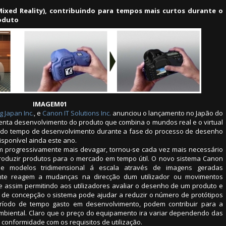
ixed Reality), contribuindo para tempos mais curtos durante o
oduto
IMAGEM01
 Japan Inc.
, e
Canon IT Solutions Inc.
anunciou o lançamento no Japão do
enta desenvolvimento do produto que combina o mundos real e o virtual
ão do tempo de desenvolvimento durante a fase do processo de desenho
isponível ainda este ano.
em progressivamente mais devagar, tornou-se cada vez mais necessário
troduzir produtos para o mercado em tempo útil. O novo sistema Canon
de modelos tridimensional á escala através de imagens geradas
nte reagem a mudanças na direcção dum utilizador ou movimentos
 assim permitindo aos utilizadores avaliar o desenho de um produto e
 de concepção o sistema pode ajudar a reduzir o número de protótipos
ríodo de tempo gasto em desenvolvimento, podem contribuir para a
mbiental. Claro que o preço do equipamento ira variar dependendo das
conformidade com os requisitos de utilização.