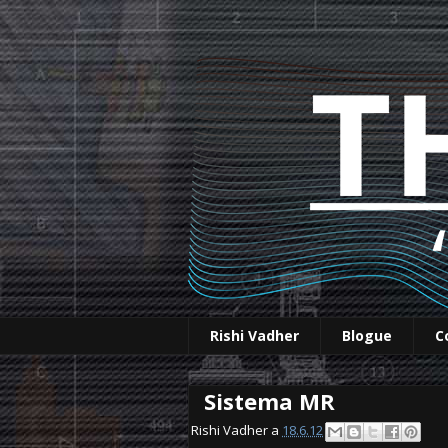
Rishi Vadher
Blogue
C
Sistema MR
Rishi Vadher a
18.6.12