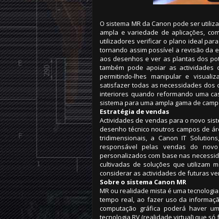
O sistema MR da Canon pode ser utili
ampla e variedade de aplicações, co
utilizadores verificar o plano ideal p
tornando assim possível a revisão da ef
aos desenhos e ver as plantas dos po
também pode apoiar as actividades d
permitindo-lhes manipular e visuali
satisfazer todas as necessidades dos c
interiores quando reformando uma ca
sistema para uma ampla gama de campos
Estratégia de vendas
Actividades de vendas para o novo sist
desenho técnico noutros campos de ár
tridimensionais, a Canon IT Soluti
responsável pelas vendas do novo
personalizados com base nas necessida
cultivadas de soluções que utilizam
considerar as actividades de futuras v
Sobre o sistema Canon MR
MR ou realidade mista é uma tecnologia
tempo real, ao fazer uso da informaçã
computação gráfica poderá haver um
tecnologia RV (realidade virtual) que s