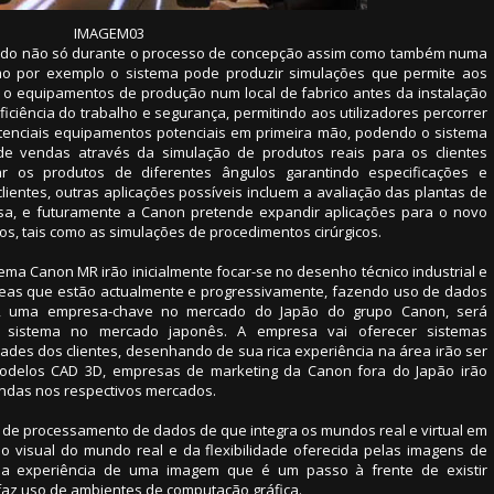
IMAGEM03
zado não só durante o processo de concepção assim como também numa
mo por exemplo o sistema pode produzir simulações que permite aos
ara o equipamentos de produção num local de fabrico antes da instalação
iciência do trabalho e segurança, permitindo aos utilizadores percorrer
tenciais equipamentos potenciais em primeira mão, podendo o sistema
e vendas através da simulação de produtos reais para os clientes
zar os produtos de diferentes ângulos garantindo especificações e
lientes, outras aplicações possíveis incluem a avaliação das plantas de
sa, e futuramente a Canon pretende expandir aplicações para o novo
, tais como as simulações de procedimentos cirúrgicos.
ema Canon MR irão inicialmente focar-se no desenho técnico industrial e
eas que estão actualmente e progressivamente, fazendo uso de dados
ons, uma empresa-chave no mercado do Japão do grupo Canon, será
 sistema no mercado japonês. A empresa vai oferecer sistemas
des dos clientes, desenhando de sua rica experiência na área irão ser
 modelos CAD 3D, empresas de marketing da Canon fora do Japão irão
endas nos respectivos mercados.
 de processamento de dados de que integra os mundos real e virtual em
o visual do mundo real e da flexibilidade oferecida pelas imagens de
a experiência de uma imagem que é um passo à frente de existir
ó faz uso de ambientes de computação gráfica.