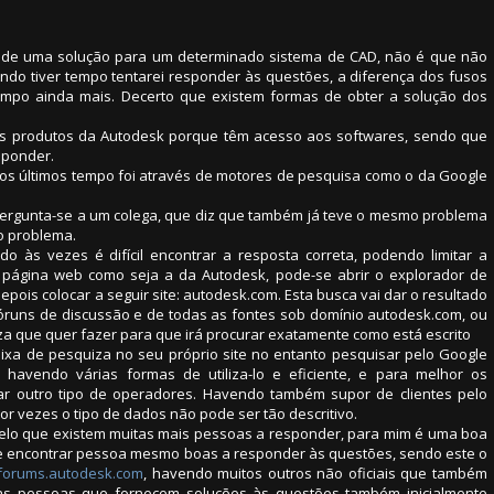
s de uma solução para um determinado sistema de CAD, não é que não
ndo tiver tempo tentarei responder às questões, a diferença dos fusos
empo ainda mais. Decerto que existem formas de obter a solução dos
s produtos da Autodesk porque têm acesso aos softwares, sendo que
sponder.
nos últimos tempo foi através de motores de pesquisa como o da Google
.
pergunta-se a um colega, que diz que também já teve o mesmo problema
o problema.
 às vezes é difícil encontrar a resposta correta, podendo limitar a
página web como seja a da Autodesk, pode-se abrir o explorador de
epois colocar a seguir site: autodesk.com. Esta busca vai dar o resultado
fóruns de discussão e de todas as fontes sob domínio autodesk.com, ou
za que quer fazer para que irá procurar exatamente como está escrito
ixa de pesquiza no seu próprio site no entanto pesquisar pelo Google
, havendo várias formas de utiliza-lo e eficiente, e para melhor os
zar outro tipo de operadores. Havendo também supor de clientes pelo
or vezes o tipo de dados não pode ser tão descritivo.
pelo que existem muitas mais pessoas a responder, para mim é uma boa
 encontrar pessoa mesmo boas a responder às questões, sendo este o
/forums.autodesk.com
, havendo muitos outros não oficiais que também
e as pessoas que fornecem soluções às questões também inicialmente