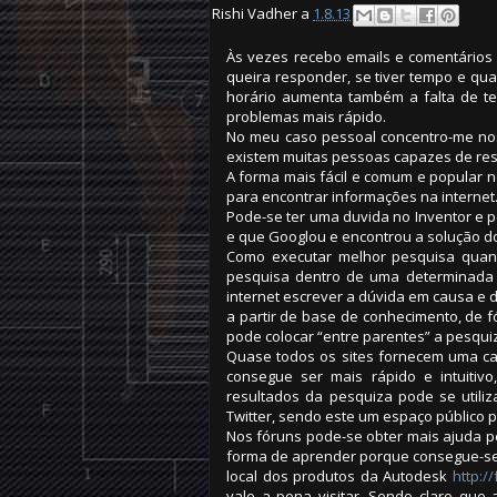
Rishi Vadher a
1.8.13
Às vezes recebo emails e comentário
queira responder, se tiver tempo e qua
horário aumenta também a falta de t
problemas mais rápido.
No meu caso pessoal concentro-me no
existem muitas pessoas capazes de re
A forma mais fácil e comum e popular 
para encontrar informações na internet
Pode-se ter uma duvida no Inventor e 
e que Googlou e encontrou a solução d
Como executar melhor pesquisa quando
pesquisa dentro de uma determinada 
internet escrever a dúvida em causa e d
a partir de base de conhecimento, de 
pode colocar “entre parentes” a pesqui
Quase todos os sites fornecem uma ca
consegue ser mais rápido e intuitivo
resultados da pesquiza pode se utili
Twitter, sendo este um espaço público p
Nos fóruns pode-se obter mais ajuda 
forma de aprender porque consegue-se
local dos produtos da Autodesk
http:/
vale a pena visitar. Sendo claro qu