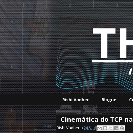
Rishi Vadher
Blogue
C
Cinemática do TCP na
Rishi Vadher a
24.5.16