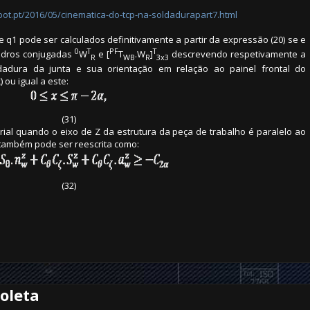
spot.pt/2016/05/cinematica-do-tcp-na-soldadurapart7.html
 q1 pode ser calculados definitivamente a partir da expressão (20) se e
0
T
PF
T
uadros conjugadas
W
e [
T
.W
]
descrevendo respetivamente a
R
WB
R
3x3
dadura da junta e sua orientação em relação ao painel frontal do
 ou igual a este:
(31)
trial quando o eixo de Z da estrutura da peça de trabalho é paralelo ao
 também pode ser reescrita como:
(32)
oleta