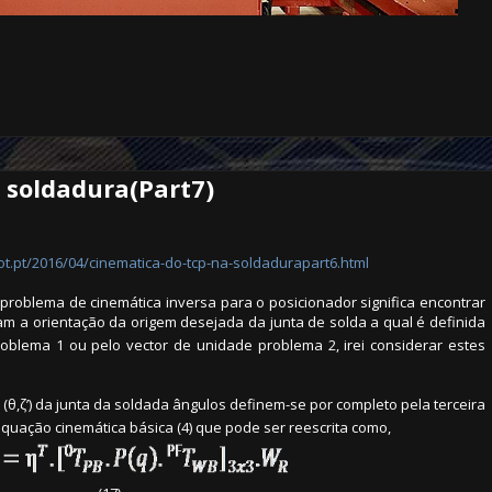
 soldadura(Part7)
pot.pt/2016/04/cinematica-do-tcp-na-soldadurapart6.html
roblema de cinemática inversa para o posicionador significa encontrar
am a orientação da origem desejada da junta de solda a qual é definida
oblema 1 ou pelo vector de unidade problema 2, irei considerar estes
 (θ,ζ’) da junta da soldada ângulos definem-se por completo pela terceira
quação cinemática básica (4) que pode ser reescrita como,