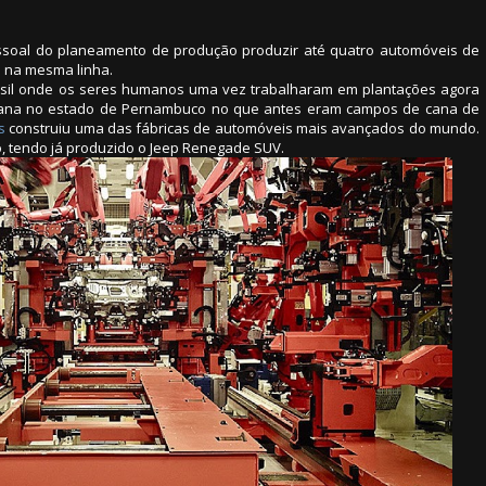
ssoal do planeamento de produção produzir até quatro automóveis de
 na mesma linha.
sil onde os seres humanos uma vez trabalharam em plantações agora
ana no estado de Pernambuco no que antes eram campos de cana de
s
construiu uma das fábricas de automóveis mais avançados do mundo.
, tendo já produzido o Jeep Renegade SUV.