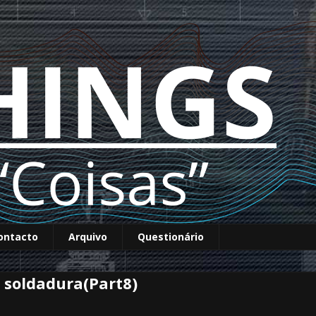
ontacto
Arquivo
Questionário
 soldadura(Part8)