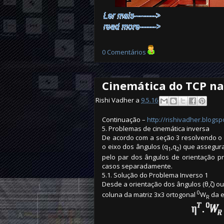
0 Comentários
Cinemática do TCP na
Rishi Vadher a
9.5.16
Continuação –
http://rishivadher.blogs
5. Problemas de cinemática inversa
De acordo com a seção 3 resolvendo o p
o eixo dos ângulos (q
,q
) que assegur
1
2
pelo par dos ângulos de orientação pr
casos separadamente.
5.1. Solução do Problema Inverso 1
Desde a orientação dos ângulos (θ,ζ) ou
0
coluna da matriz 3x3 ortogonal
W
da e
R